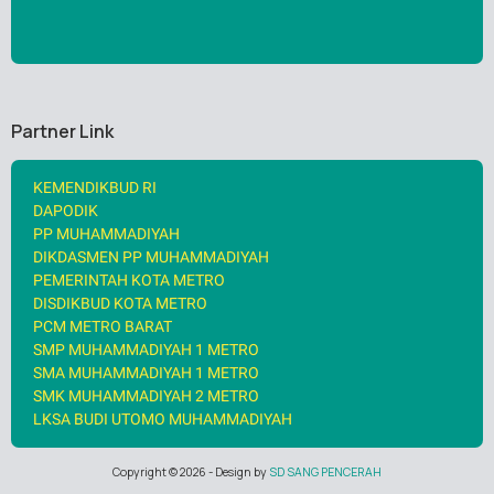
Partner Link
KEMENDIKBUD RI
DAPODIK
PP MUHAMMADIYAH
DIKDASMEN PP MUHAMMADIYAH
PEMERINTAH KOTA METRO
DISDIKBUD KOTA METRO
PCM METRO BARAT
SMP MUHAMMADIYAH 1 METRO
SMA MUHAMMADIYAH 1 METRO
SMK MUHAMMADIYAH 2 METRO
LKSA BUDI UTOMO MUHAMMADIYAH
Copyright ©
2026
- Design by
SD SANG PENCERAH