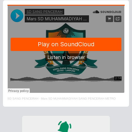
SD SANG PENCERAH
·
Mars SD MUHAMMADIYAH SANG PENCERAH METRO