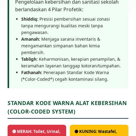
Pengelolaan kebersihan dan sanitasi sekolah
berlandaskan 4 Pilar Profetik:
Shiddiq:
Presisi pembersihan sesuai zonasi
tanpa mengurangi kualitas meski tanpa
pengawasan.
Amanah:
Menjaga sarana inventaris &
mengamankan simpanan bahan kimia
pembersih.
Tabligh:
Keharmonisan, kerapian penampilan, &
keramahan layanan tanggap kotoran/tumpahan.
Fathanah:
Penerapan Standar Kode Warna
(*Color-Coded*) cegah kontaminasi silang.
STANDAR KODE WARNA ALAT KEBERSIHAN
(COLOR-CODED SYSTEM)
🔴 MERAH: Toilet, Urinal,
🟡 KUNING: Wastafel,